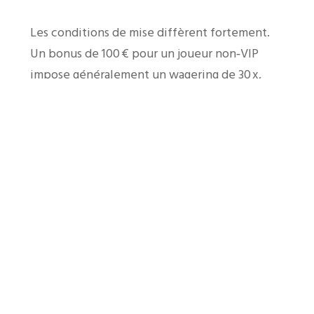
Les conditions de mise diffèrent fortement.
Un bonus de 100 € pour un joueur non‑VIP
impose généralement un wagering de 30 x,
soit 3 000 € de mise. Un VIP Gold, en revanche,
voit ce multiplicateur réduit à 5 x, ne
nécessitant que 500 € de mise avant de
pouvoir retirer les gains. Cette différence
crée un effet psychologique puissant : la
perception d’un gain « facile » incite à jouer
davantage, surtout lorsqu’une offre est limitée
dans le temps.
Stratégies gagnantes : maximiser les
gains dans les tournois de slots VIP