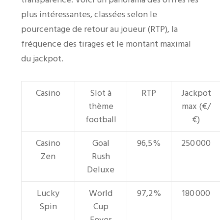
plus intéressantes, classées selon le
pourcentage de retour au joueur (RTP), la
fréquence des tirages et le montant maximal
du jackpot.
Casino
Slot à
RTP
Jackpot
thème
max (€/
football
€)
Casino
Goal
96,5 %
250 000
Zen
Rush
Deluxe
Lucky
World
97,2 %
180 000
Spin
Cup
Fever