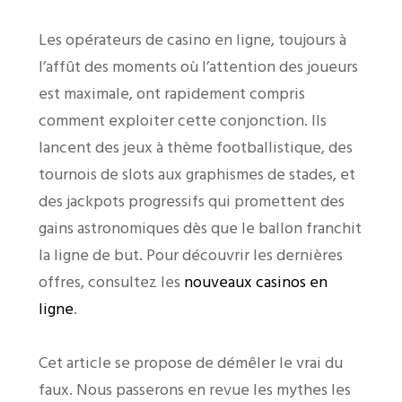
Les opérateurs de casino en ligne, toujours à
l’affût des moments où l’attention des joueurs
est maximale, ont rapidement compris
comment exploiter cette conjonction. Ils
lancent des jeux à thème footballistique, des
tournois de slots aux graphismes de stades, et
des jackpots progressifs qui promettent des
gains astronomiques dès que le ballon franchit
la ligne de but. Pour découvrir les dernières
offres, consultez les
nouveaux casinos en
ligne
.
Cet article se propose de démêler le vrai du
faux. Nous passerons en revue les mythes les