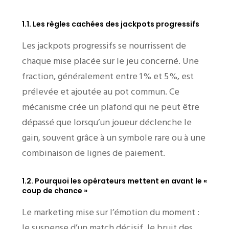
1.1. Les règles cachées des jackpots progressifs
Les jackpots progressifs se nourrissent de
chaque mise placée sur le jeu concerné. Une
fraction, généralement entre 1 % et 5 %, est
prélevée et ajoutée au pot commun. Ce
mécanisme crée un plafond qui ne peut être
dépassé que lorsqu’un joueur déclenche le
gain, souvent grâce à un symbole rare ou à une
combinaison de lignes de paiement.
1.2. Pourquoi les opérateurs mettent en avant le «
coup de chance »
Le marketing mise sur l’émotion du moment :
le suspense d’un match décisif, le bruit des