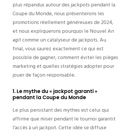
plus répandus autour des jackpots pendant la
Coupe du Monde, nous présenterons les
promotions réellement généreuses de 2024,
et nous expliquerons pourquoi le Nouvel An
agit comme un catalyseur de jackpots. Au
final, vous saurez exactement ce qui est
possible de gagner, comment éviter les pièges
marketing et quelles stratégies adopter pour
jouer de façon responsable.
1. Le mythe du « jackpot garanti »
pendant la Coupe du Monde
Le plus persistant des mythes est celui qui
affirme que miser pendant le tournoi garantit
l’accès à un jackpot. Cette idée se diffuse