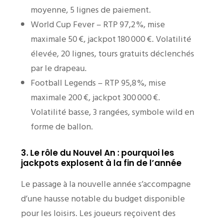
moyenne, 5 lignes de paiement.
World Cup Fever – RTP 97,2 %, mise
maximale 50 €, jackpot 180 000 €. Volatilité
élevée, 20 lignes, tours gratuits déclenchés
par le drapeau.
Football Legends – RTP 95,8 %, mise
maximale 200 €, jackpot 300 000 €.
Volatilité basse, 3 rangées, symbole wild en
forme de ballon.
3. Le rôle du Nouvel An : pourquoi les
jackpots explosent à la fin de l’année
Le passage à la nouvelle année s’accompagne
d’une hausse notable du budget disponible
pour les loisirs. Les joueurs reçoivent des