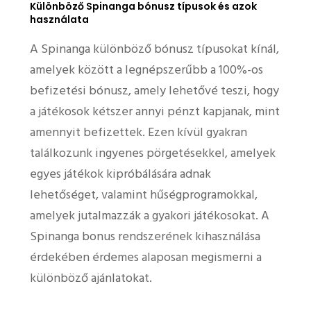
Különböző Spinanga bónusz típusok és azok
használata
A Spinanga különböző bónusz típusokat kínál,
amelyek között a legnépszerűbb a 100%-os
befizetési bónusz, amely lehetővé teszi, hogy
a játékosok kétszer annyi pénzt kapjanak, mint
amennyit befizettek. Ezen kívül gyakran
találkozunk ingyenes pörgetésekkel, amelyek
egyes játékok kipróbálására adnak
lehetőséget, valamint hűségprogramokkal,
amelyek jutalmazzák a gyakori játékosokat. A
Spinanga bonus rendszerének kihasználása
érdekében érdemes alaposan megismerni a
különböző ajánlatokat.