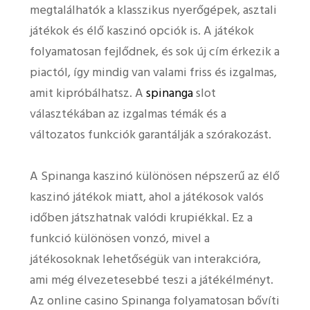
megtalálhatók a klasszikus nyerőgépek, asztali
játékok és élő kaszinó opciók is. A játékok
folyamatosan fejlődnek, és sok új cím érkezik a
piactól, így mindig van valami friss és izgalmas,
amit kipróbálhatsz. A
spinanga
slot
választékában az izgalmas témák és a
változatos funkciók garantálják a szórakozást.
A Spinanga kaszinó különösen népszerű az élő
kaszinó játékok miatt, ahol a játékosok valós
időben játszhatnak valódi krupiékkal. Ez a
funkció különösen vonzó, mivel a
játékosoknak lehetőségük van interakcióra,
ami még élvezetesebbé teszi a játékélményt.
Az online casino Spinanga folyamatosan bővíti