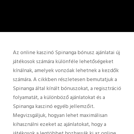
Az online kaszinó Spinanga bónusz ajánlatai új
játékosok számára különféle lehetőségeket
kínálnak, amelyek vonzóak lehetnek a kezdők
számára. A cikkben részletesen bemutatjuk a
Spinanga által kínált bónuszokat, a regisztráció
folyamatát, a különböző ajánlatokat és a
Spinanga kaszinó egyéb jellemzőit.
Megvizsgáljuk, hogyan lehet maximálisan
kihasználni ezeket az ajánlatokat, hogy a
játékosok a legtöbbet hozhassák ki az online