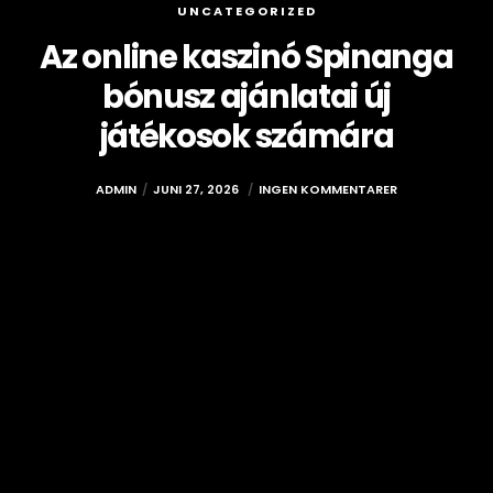
UNCATEGORIZED
Az online kaszinó Spinanga
bónusz ajánlatai új
játékosok számára
ADMIN
JUNI 27, 2026
INGEN KOMMENTARER