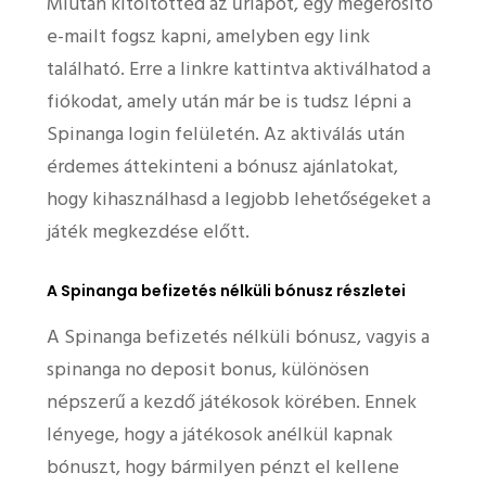
Miután kitöltötted az űrlapot, egy megerősítő
e-mailt fogsz kapni, amelyben egy link
található. Erre a linkre kattintva aktiválhatod a
fiókodat, amely után már be is tudsz lépni a
Spinanga login felületén. Az aktiválás után
érdemes áttekinteni a bónusz ajánlatokat,
hogy kihasználhasd a legjobb lehetőségeket a
játék megkezdése előtt.
A Spinanga befizetés nélküli bónusz részletei
A Spinanga befizetés nélküli bónusz, vagyis a
spinanga no deposit bonus, különösen
népszerű a kezdő játékosok körében. Ennek
lényege, hogy a játékosok anélkül kapnak
bónuszt, hogy bármilyen pénzt el kellene