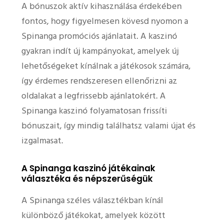
A bónuszok aktív kihasználása érdekében
fontos, hogy figyelmesen kövesd nyomon a
Spinanga promóciós ajánlatait. A kaszinó
gyakran indít új kampányokat, amelyek új
lehetőségeket kínálnak a játékosok számára,
így érdemes rendszeresen ellenőrizni az
oldalakat a legfrissebb ajánlatokért. A
Spinanga kaszinó folyamatosan frissíti
bónuszait, így mindig találhatsz valami újat és
izgalmasat.
A Spinanga kaszinó játékainak
választéka és népszerűségük
A Spinanga széles választékban kínál
különböző játékokat, amelyek között