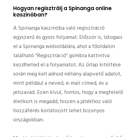
Hogyan regisztrálj a Spinanga online
kaszinóban?
A Spinanga kaszinóba való regisztráció
egyszerű és gyors folyamat. Először is, látogass
el a Spinanga weboldalára, ahol a főoldalon
található “Regisztráció” gombra kattintva
kezdheted el a folyamatot. Az űrlap kitöltése
során meg kell adnod néhány alapvető adatot,
mint például a neved, e-mail címed, és a
jelszavad. Ezen kívül, fontos, hogy a megfelelő
életkort is megadd, hiszen a játékhoz való
hozzáférés korlátozott lehet bizonyos
országokban.