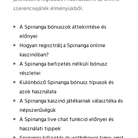
szerencsejáték élményükből.
A Spinanga bónuszok áttekintése és
előnyei
Hogyan regisztrálj a Spinanga online
kaszinóban?
A Spinanga befizetés nélküli bónusz
részletei
Különböző Spinanga bónusz típusok és
azok használata
A Spinanga kaszinó játékainak választéka és
népszerűségük
A Spinanga live chat funkció előnyei és
használati tippek
Spinanga kifizetés és withdrawal time: amit