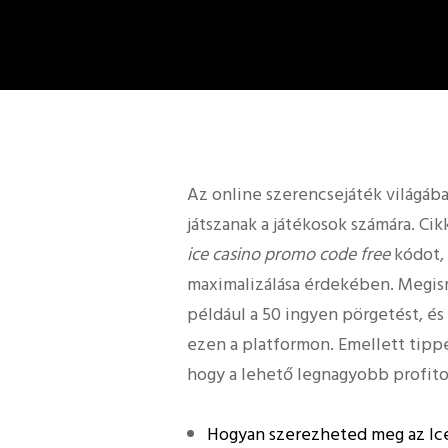
Az online szerencsejáték világáb
játszanak a játékosok számára. C
ice casino promo code free
kódot, 
maximalizálása érdekében. Megi
például a 50 ingyen pörgetést, és
ezen a platformon. Emellett tippe
hogy a lehető legnagyobb profito
Hogyan szerezheted meg az Ic