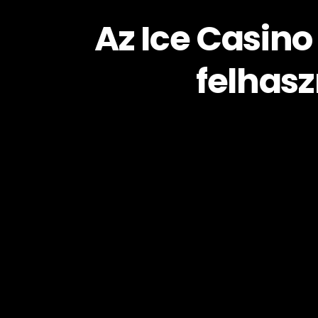
Az Ice Casin
felhas