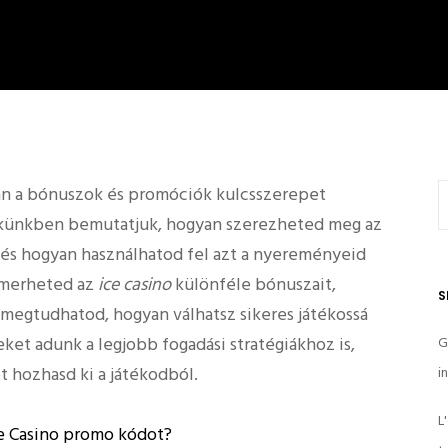
an a bónuszok és promóciók kulcsszerepet
ikkünkben bemutatjuk, hogyan szerezheted meg az
és hogyan használhatod fel azt a nyereményeid
smerheted az
ice casino
különféle bónuszait,
S
 megtudhatod, hogyan válhatsz sikeres játékossá
ket adunk a legjobb fogadási stratégiákhoz is,
G
t hozhasd ki a játékodból.
i
L
e Casino promo kódot?