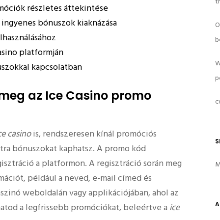
t
móciók részletes áttekintése
 ingyenes bónuszok kiaknázása
O
elhasználásához
b
asino platformján
W
nuszokkal kapcsolatban
p
meg az Ice Casino promo
c
ce casino
is, rendszeresen kínál promóciós
S
xtra bónuszokat kaphatsz. A promo kód
sztráció a platformon. A regisztráció során meg
M
mációt, például a neved, e-mail címed és
szinó weboldalán vagy applikációjában, ahol az
A
atod a legfrissebb promóciókat, beleértve a
ice