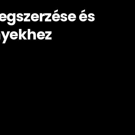
egszerzése és
nyekhez