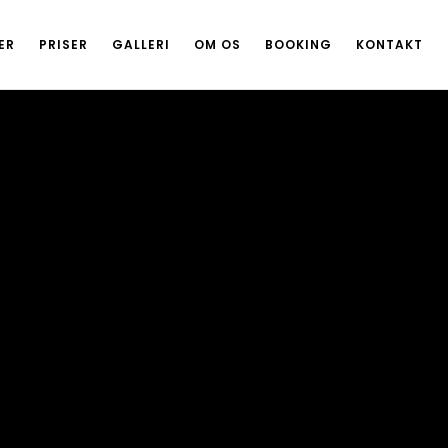
ER
PRISER
GALLERI
OM OS
BOOKING
KONTAKT