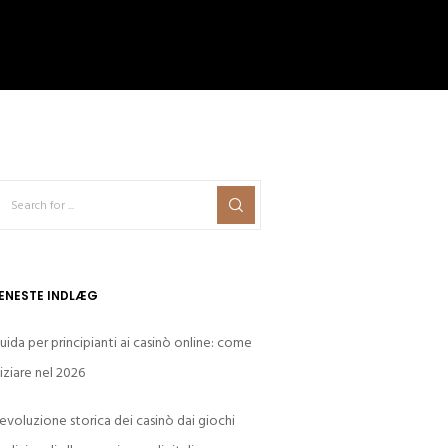
ENESTE INDLÆG
uida per principianti ai casinò online: come
niziare nel 2026
'evoluzione storica dei casinò dai giochi