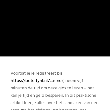
Voordat je je registreert bij
https://betcitynl.nl/casino/
, neem vijf
minuten de tijd om deze gids te lezen – het
kan je tijd en geld besparen. In dit praktische
artikel leer je alles over het aanmaken van een