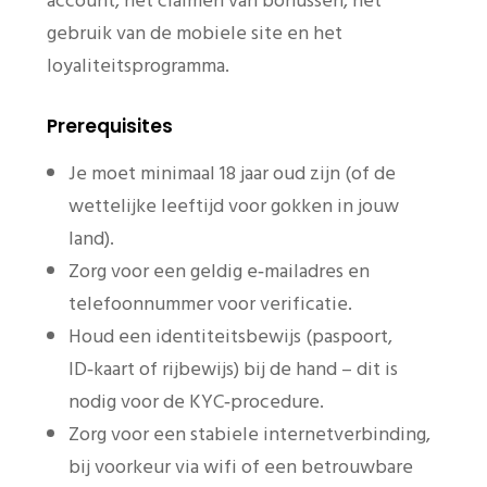
account, het claimen van bonussen, het
gebruik van de mobiele site en het
loyaliteitsprogramma.
Prerequisites
Je moet minimaal 18 jaar oud zijn (of de
wettelijke leeftijd voor gokken in jouw
land).
Zorg voor een geldig e‑mailadres en
telefoonnummer voor verificatie.
Houd een identiteitsbewijs (paspoort,
ID‑kaart of rijbewijs) bij de hand – dit is
nodig voor de KYC‑procedure.
Zorg voor een stabiele internetverbinding,
bij voorkeur via wifi of een betrouwbare