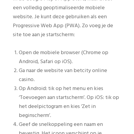
een volledig geoptimaliseerde mobiele
website. Je kunt deze gebruiken als een
Progressive Web App (PWA). Zo voeg je de
site toe aan je startscherm:
Open de mobiele browser (Chrome op
Android, Safari op iOS).
Ga naar de website van betcity online
casino.
Op Android: tik op het menu en kies
‘Toevoegen aan startscherm’. Op iOS: tik op
het deelpictogram en kies ‘Zet in
beginscherm’.
Geef de snelkoppeling een naam en
bevestig. Het icoon verschijnt op je